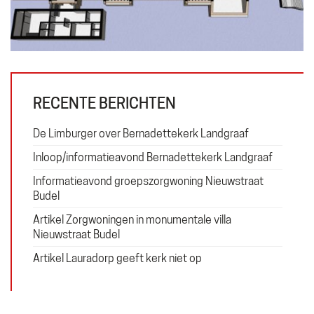
Diensten
Projecten
Contact
RECENTE BERICHTEN
Plan
De Limburger over Bernadettekerk Landgraaf
Gebruiker
Exploitatie
Inloop/informatieavond Bernadettekerk Landgraaf
Financiering
Informatieavond groepszorgwoning Nieuwstraat
Budel
Artikel Zorgwoningen in monumentale villa
Nieuwstraat Budel
Erfgoed
Artikel Lauradorp geeft kerk niet op
Wonen
Zorg