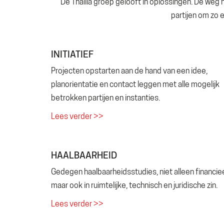
De Thallia groep gelooft in oplossingen. De weg n
partijen om zo 
INITIATIEF
Projecten opstarten aan de hand van een idee,
planorientatie en contact leggen met alle mogelijk
betrokken partijen en instanties.
Lees verder >>
HAALBAARHEID
Gedegen haalbaarheidsstudies, niet alleen financie
maar ook in ruimtelijke, technisch en juridische zin.
Lees verder >>