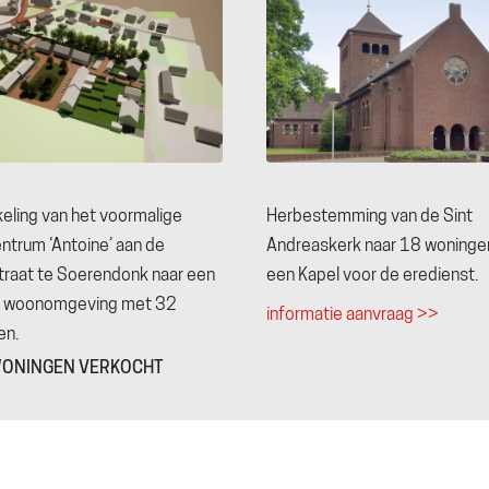
eling van het voormalige
Herbestemming van de Sint
ntrum ‘Antoine’ aan de
Andreaskerk naar 18 woninge
traat te Soerendonk naar een
een Kapel voor de eredienst.
e woonomgeving met 32
informatie aanvraag >>
en.
WONINGEN VERKOCHT