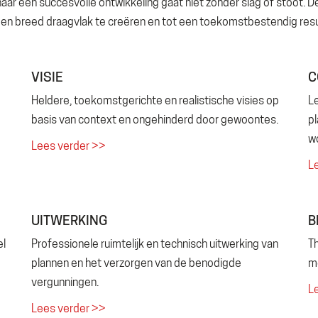
aar een succesvolle ontwikkeling gaat niet zonder slag of stoot. De
een breed draagvlak te creëren en tot een toekomstbestendig res
VISIE
C
Heldere, toekomstgerichte en realistische visies op
L
basis van context en ongehinderd door gewoontes.
pl
w
Lees verder >>
L
UITWERKING
B
el
Professionele ruimtelijk en technisch uitwerking van
Th
plannen en het verzorgen van de benodigde
me
vergunningen.
L
Lees verder >>