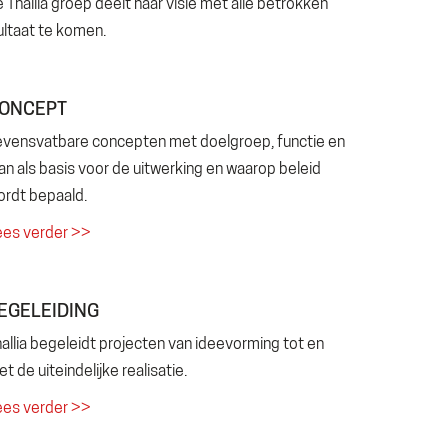
 Thallia groep deelt haar visie met alle betrokken
ultaat te komen.
ONCEPT
evensvatbare concepten met doelgroep, functie en
an als basis voor de uitwerking en waarop beleid
ordt bepaald.
ees verder >>
EGELEIDING
allia begeleidt projecten van ideevorming tot en
t de uiteindelijke realisatie.
ees verder >>