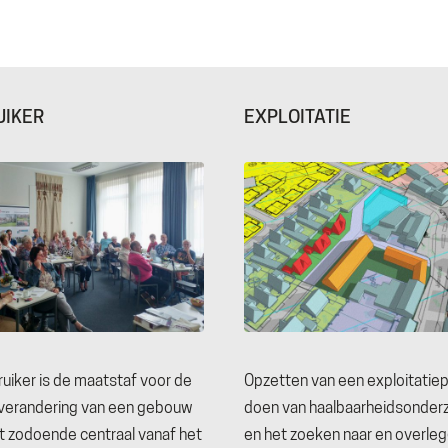
UIKER
EXPLOITATIE
uiker is de maatstaf voor de
Opzetten van een exploitatiep
everandering van een gebouw
doen van haalbaarheidsonder
t zodoende centraal vanaf het
en het zoeken naar en overle