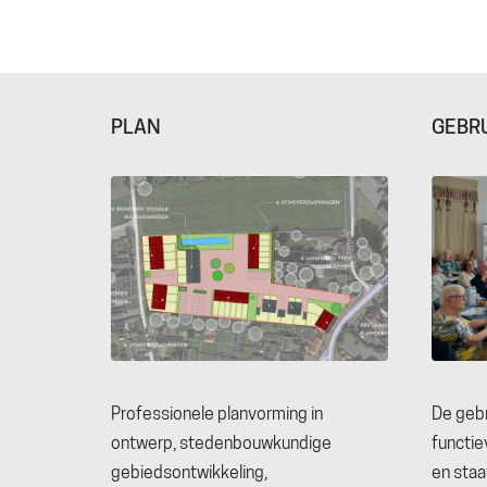
PLAN
GEBR
Professionele planvorming in
De gebr
ontwerp, stedenbouwkundige
functi
THALLIA GROEP
gebiedsontwikkeling,
en staa