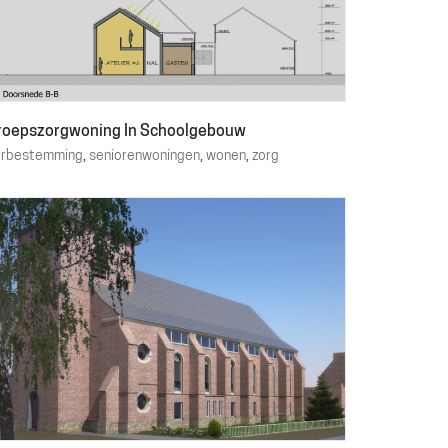
roepszorgwoning In Schoolgebouw
erbestemming
,
seniorenwoningen
,
wonen
,
zorg