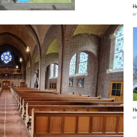
H
e
H
e