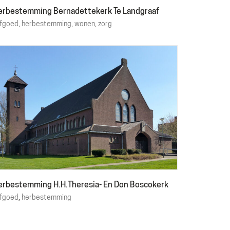
erbestemming Bernadettekerk Te Landgraaf
rfgoed
,
herbestemming
,
wonen
,
zorg
erbestemming H.H.Theresia- En Don Boscokerk
rfgoed
,
herbestemming