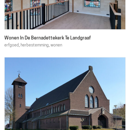
Wonen In De Bernadettekerk Te Landgraaf
Over ons
erfgoed
,
herbestemming
,
wonen
Diensten
Projecten
Contact
Plan
Gebruiker
Exploitatie
Financiering