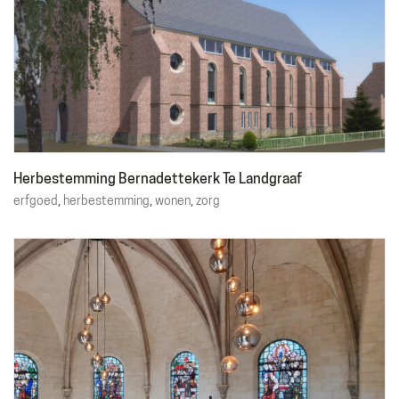
Herbestemming Bernadettekerk Te Landgraaf
erfgoed
,
herbestemming
,
wonen
,
zorg
THALLIA GROEP
Emmasingel 50
6001 BD Weert
Tel. 06 50 63 81 81