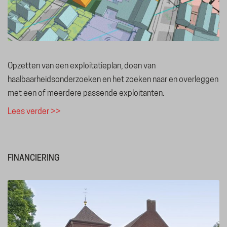
Tel. 06 50 63 81 81
Opzetten van een exploitatieplan, doen van
haalbaarheidsonderzoeken en het zoeken naar en overleggen
Over ons
met een of meerdere passende exploitanten.
Diensten
Projecten
Lees verder >>
Contact
FINANCIERING
Plan
Gebruiker
Exploitatie
Financiering