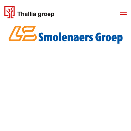
THALLIA GROEP
Emmasingel 50
6001 BD Weert
Tel. 06 50 63 81 81
Over ons
Diensten
Projecten
Contact
Plan
Gebruiker