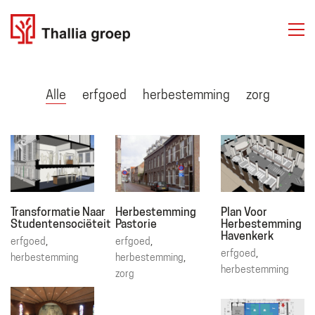
THALLIA GROEP
Emmasingel 50
6001 BD Weert
Alle
erfgoed
herbestemming
zorg
Tel. 06 50 63 81 81
Over ons
Transformatie Naar
Herbestemming
Plan Voor
Diensten
Studentensociëteit
Pastorie
Herbestemming
Projecten
Havenkerk
erfgoed
,
erfgoed
,
Contact
erfgoed
,
herbestemming
herbestemming
,
herbestemming
zorg