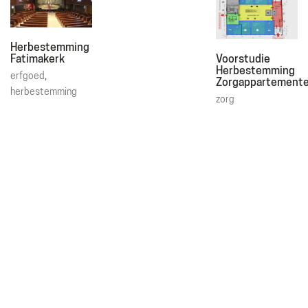
Plan
Gebruiker
Exploitatie
Herbestemming
Financiering
Fatimakerk
Voorstudie
Herbestemming
erfgoed
,
Zorgappartement
herbestemming
zorg
Erfgoed
Wonen
Zorg
ZOEKEN
Search
for: