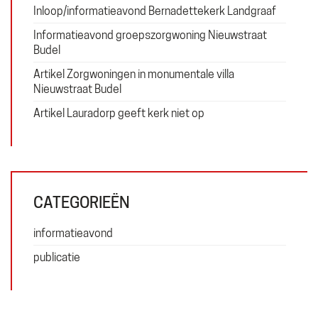
Exploitatie
Inloop/informatieavond Bernadettekerk Landgraaf
Financiering
Informatieavond groepszorgwoning Nieuwstraat
Budel
Artikel Zorgwoningen in monumentale villa
Nieuwstraat Budel
Erfgoed
Artikel Lauradorp geeft kerk niet op
Wonen
Zorg
ZOEKEN
CATEGORIEËN
Search
for:
informatieavond
publicatie
© Copyright 2026 · Thallia groep bv