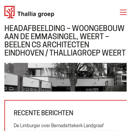
THALLIA GROEP
Emmasingel 50
6001 BD Weert
HEADAFBEELDING – WOONGEBOUW
Tel. 06 50 63 81 81
AAN DE EMMASINGEL, WEERT –
BEELEN CS ARCHITECTEN
EINDHOVEN / THALLIAGROEP WEERT
Over ons
Diensten
Projecten
Contact
RECENTE BERICHTEN
Plan
De Limburger over Bernadettekerk Landgraaf
Gebruiker