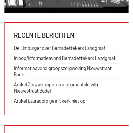
Projecten
Contact
RECENTE BERICHTEN
Plan
De Limburger over Bernadettekerk Landgraaf
Gebruiker
Exploitatie
Inloop/informatieavond Bernadettekerk Landgraaf
Financiering
Informatieavond groepszorgwoning Nieuwstraat
Budel
Artikel Zorgwoningen in monumentale villa
Nieuwstraat Budel
Erfgoed
Artikel Lauradorp geeft kerk niet op
Wonen
Zorg
ZOEKEN