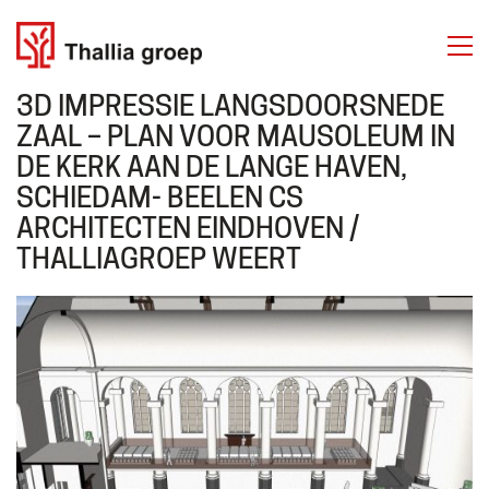
3D IMPRESSIE LANGSDOORSNEDE
ZAAL – PLAN VOOR MAUSOLEUM IN
DE KERK AAN DE LANGE HAVEN,
SCHIEDAM- BEELEN CS
THALLIA GROEP
ARCHITECTEN EINDHOVEN /
Emmasingel 50
THALLIAGROEP WEERT
6001 BD Weert
Tel. 06 50 63 81 81
Over ons
Diensten