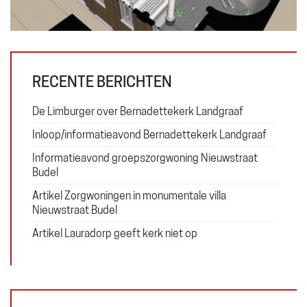
Projecten
Contact
RECENTE BERICHTEN
Plan
De Limburger over Bernadettekerk Landgraaf
Gebruiker
Exploitatie
Inloop/informatieavond Bernadettekerk Landgraaf
Financiering
Informatieavond groepszorgwoning Nieuwstraat
Budel
Artikel Zorgwoningen in monumentale villa
Nieuwstraat Budel
Erfgoed
Artikel Lauradorp geeft kerk niet op
Wonen
Zorg
ZOEKEN