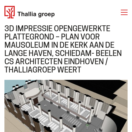
3D IMPRESSIE OPENGEWERKTE
PLATTEGROND – PLAN VOOR
MAUSOLEUM IN DE KERK AAN DE
LANGE HAVEN, SCHIEDAM- BEELEN
THALLIA GROEP
CS ARCHITECTEN EINDHOVEN /
Emmasingel 50
THALLIAGROEP WEERT
6001 BD Weert
Tel. 06 50 63 81 81
Over ons
Diensten