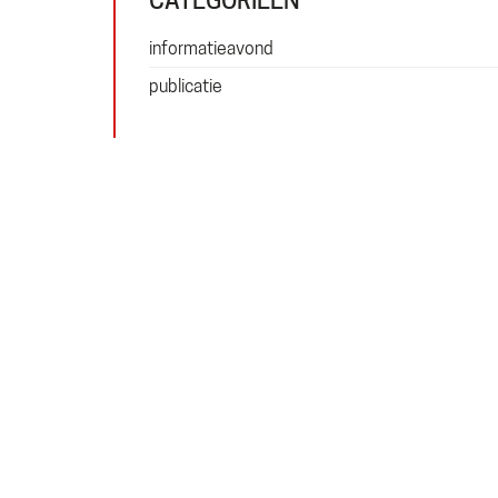
informatieavond
publicatie
THALLIA GROEP
Emmasingel 50
6001 BD Weert
Tel. 06 50 63 81 81