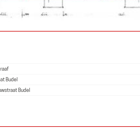
raaf
at Budel
uwstraat Budel