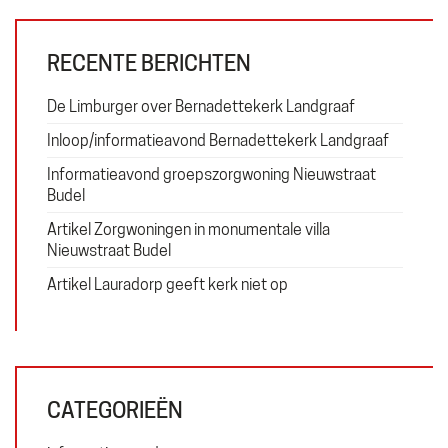
RECENTE BERICHTEN
Plan
De Limburger over Bernadettekerk Landgraaf
Gebruiker
Exploitatie
Inloop/informatieavond Bernadettekerk Landgraaf
Financiering
Informatieavond groepszorgwoning Nieuwstraat
Budel
Artikel Zorgwoningen in monumentale villa
Nieuwstraat Budel
Erfgoed
Artikel Lauradorp geeft kerk niet op
Wonen
Zorg
ZOEKEN
CATEGORIEËN
Search
for: