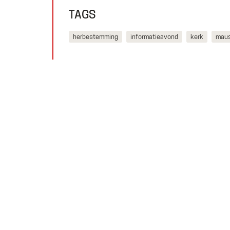
TAGS
herbestemming
informatieavond
kerk
mau
THALLIA GROEP
Emmasingel 50
6001 BD Weert
Tel. 06 50 63 81 81