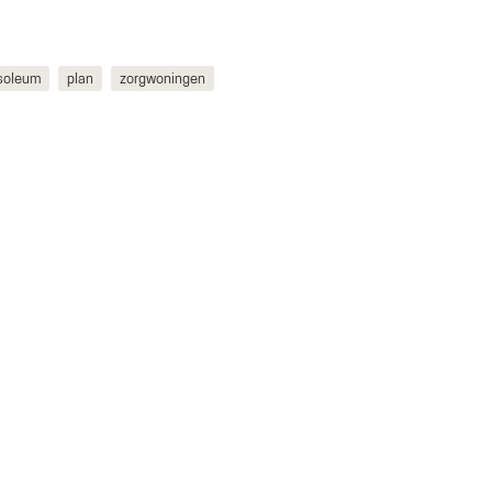
soleum
plan
zorgwoningen