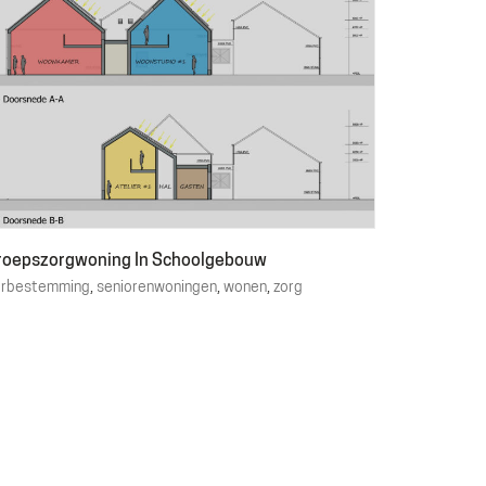
roepszorgwoning In Schoolgebouw
erbestemming
,
seniorenwoningen
,
wonen
,
zorg