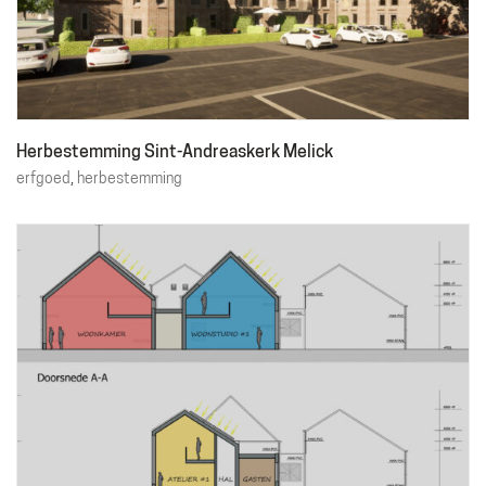
Herbestemming Sint-Andreaskerk Melick
erfgoed
,
herbestemming
THALLIA GROEP
Emmasingel 50
6001 BD Weert
Tel. 06 50 63 81 81