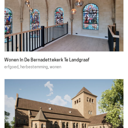
Wonen In De Bernadettekerk Te Landgraaf
erfgoed
,
herbestemming
,
wonen