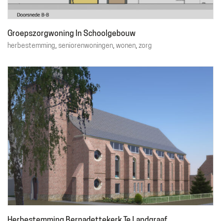
Groepszorgwoning In Schoolgebouw
Over ons
herbestemming
,
seniorenwoningen
,
wonen
,
zorg
Diensten
Projecten
Contact
Plan
Gebruiker
Exploitatie
Financiering
Erfgoed
Herbestemming Bernadettekerk Te Landgraaf
Wonen